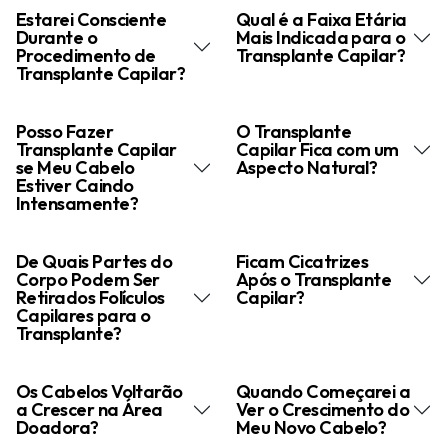
Estarei Consciente
Qual é a Faixa Etária
Durante o
Mais Indicada para o
Procedimento de
Transplante Capilar?
Transplante Capilar?
Posso Fazer
O Transplante
Transplante Capilar
Capilar Fica com um
se Meu Cabelo
Aspecto Natural?
Estiver Caindo
Intensamente?
De Quais Partes do
Ficam Cicatrizes
Corpo Podem Ser
Após o Transplante
Retirados Folículos
Capilar?
Capilares para o
Transplante?
Os Cabelos Voltarão
Quando Começarei a
a Crescer na Área
Ver o Crescimento do
Doadora?
Meu Novo Cabelo?